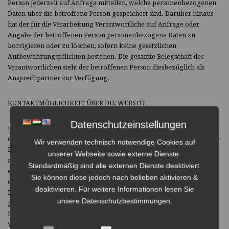
Person jederzeit auf Anfrage mitteilen, welche personenbezogenen
Daten über die betroffene Person gespeichert sind. Darüber hinaus
hat der für die Verarbeitung Verantwortliche auf Anfrage oder
Angabe der betroffenen Person personenbezogene Daten zu
korrigieren oder zu löschen, sofern keine gesetzlichen
Aufbewahrungspflichten bestehen. Die gesamte Belegschaft des
Verantwortlichen steht der betroffenen Person diesbezüglich als
Ansprechpartner zur Verfügung.
KONTAKTMÖGLICHKEIT ÜBER DIE WEBSITE
Datenschutzeinstellungen
Die Website enthält Informationen, die einen schnellen
elektronischen Kontakt zu unserem Unternehmen sowie eine direkte
Wir verwenden technisch notwendige Cookies auf
Kommunikation mit uns ermöglichen, einschließlich einer
unserer Webseite sowie externe Dienste.
allgemeinen Adresse der sogenannten E-Mail (E-Mail-Adresse). Wenn
Standardmäßig sind alle externen Dienste deaktiviert.
eine betroffene Person den Verantwortlichen per E-Mail oder über
Sie können diese jedoch nach belieben aktivieren &
ein Kontaktformular kontaktiert, werden die von der betroffenen
deaktivieren. Für weitere Informationen lesen Sie
Person übermittelten personenbezogenen Daten automatisch
unsere Datenschutzbestimmungen.
gespeichert. Diese personenbezogenen Daten, die von einer
betroffenen Person freiwillig an den für die Verarbeitung
Verantwortlichen übermittelt werden, werden zum Zwecke der