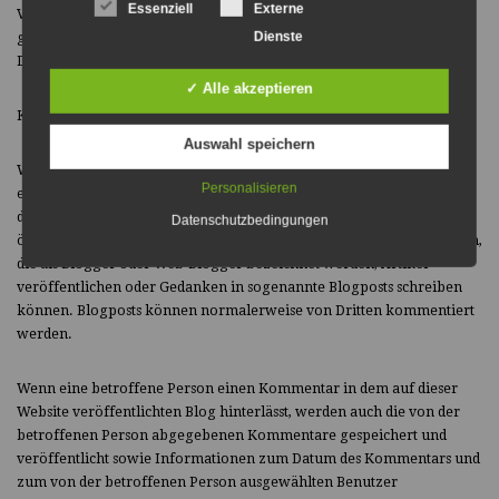
Essenziell
Externe
Verarbeitung oder Kontaktaufnahme mit der betroffenen Person
Dienste
gespeichert. Es erfolgt keine Weitergabe dieser personenbezogenen
Daten an Dritte.
✓ Alle akzeptieren
KOMMENTARE FUNKTIONIEREN IM BLOG AUF DER WEBSITE
Auswahl speichern
Wir bieten Benutzern die Möglichkeit, individuelle Kommentare zu
Personalisieren
einzelnen Blog-Beiträgen in einem Blog zu hinterlassen, das sich auf
der Website des Controllers befindet. Ein Blog ist ein webbasiertes,
Datenschutzbedingungen
öffentlich zugängliches Portal, über das eine oder mehrere Personen,
die als Blogger oder Web-Blogger bezeichnet werden, Artikel
veröffentlichen oder Gedanken in sogenannte Blogposts schreiben
können. Blogposts können normalerweise von Dritten kommentiert
werden.
Wenn eine betroffene Person einen Kommentar in dem auf dieser
Website veröffentlichten Blog hinterlässt, werden auch die von der
betroffenen Person abgegebenen Kommentare gespeichert und
veröffentlicht sowie Informationen zum Datum des Kommentars und
zum von der betroffenen Person ausgewählten Benutzer