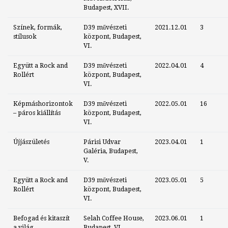
Budapest, XVII.
Színek, formák,
D39 művészeti
2021.12.01
3
stílusok
központ, Budapest,
VI.
Együtt a Rock and
D39 művészeti
2022.04.01
4
Rollért
központ, Budapest,
VI.
Képmáshorizontok
D39 művészeti
2022.05.01
16
– páros kiállítás
központ, Budapest,
VI.
Újjászületés
Párisi Udvar
2023.04.01
1
Galéria, Budapest,
V.
Együtt a Rock and
D39 művészeti
2023.05.01
5
Rollért
központ, Budapest,
VI.
Befogad és kitaszít
Selah Coffee House,
2023.06.01
1
a világ
Budapest, VI.