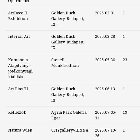
Opernhaus
ArtDeco II
Golden Duck
2025.02.01
1
Exhibition
Gallery, Budapest,
IX.
Interior Art
Golden Duck
2025.03.28
1
Gallery, Budapest,
IX.
Kompánia
Csepeli
2025.05.30
23
Alapítvány –
Munkásotthon
jótékonysági
kiállítás
Art Bias III
Golden Duck
2025.06.13
1
Gallery, Budapest,
IX.
Reflexiók
Agria Park Galéria,
2025.07.05-
19
Eger
31
Natura Wien
CITYgalleryVIENNA
2025.07.13-
1
26