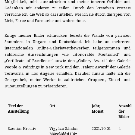
Möglichkeit, mich auszudrücken und meine inneren Gefühle und
Gedanken mit anderen zu teilen. Durch den kreativen Prozess
versuche ich, die Welt so darzustellen, wie ich sie durch das Spiel von
Licht, Farbe und Form sehe und wahrnehme.
Einige meiner Bilder schmücken bereits die Wände von privaten
Sammlern in Ungarn und Deutschland. Ich habe an mehreren
internationalen Online-Galeriewettbewerben teilgenommen und
zahlreiche Auszeichnungen wie „Honorable Mentioned“ und
„Certificate of Excellence“ sowie den „Gallery Award“ der Galerie
People & Paintings in New York und den „Talent Award“ der Galerie
Teravarna in Los Angeles erhalten. Darüber hinaus hatte ich die
Gelegenheit, meine Werke in zahlreichen Gruppen-, Einzel- und
Duoausstellungen zu präsentieren.
Titel der
Ort
Jahr,
Anzahl
Ausstellung
Monat
der
Bilder
Szenior Kreatív
Vigyázó Sándor
2021.10.01
4
Művelődési Ház,