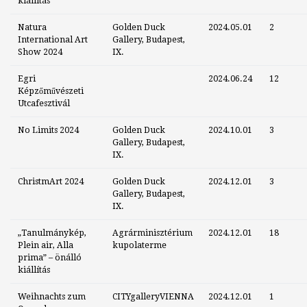
kiállítás
Natura
Golden Duck
2024.05.01
2
International Art
Gallery, Budapest,
Show 2024
IX.
Egri
2024.06.24
12
Képzőművészeti
Utcafesztivál
No Limits 2024
Golden Duck
2024.10.01
3
Gallery, Budapest,
IX.
ChristmArt 2024
Golden Duck
2024.12.01
3
Gallery, Budapest,
IX.
„Tanulmánykép,
Agrárminisztérium
2024.12.01
18
Plein air, Alla
kupolaterme
prima” – önálló
kiállítás
Weihnachts zum
CITYgalleryVIENNA
2024.12.01
1