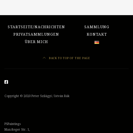
STARTSEITE/NACHRICHTEN
SAMMLUNG
PRIVATSAMMLUNGEN
KONTAKT
ÜBER MICH
BACK TO TOP OF THE PAGE
Copyright ©
2020
Peter Szilágyi / István Rák
PSPaintings
Max-Reger Str. 1,